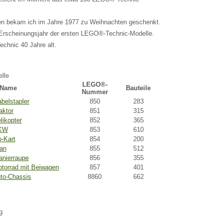
en bekam ich im Jahre 1977 zu Weihnachten geschenkt.
Erscheinungsjahr der ersten LEGO®-Technic-Modelle.
chnic 40 Jahre alt.
lle
LEGO®-
Name
Bauteile
Nummer
elstapler
850
283
aktor
851
315
ikopter
852
365
PKW
853
610
-Kart
854
200
an
855
512
nierraupe
856
355
orrad mit Beiwagen
857
401
to-Chassis
8860
662
g