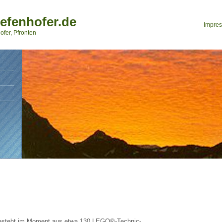
efenhofer.de
Impre
ofer, Pfronten
steht im Moment aus etwa 130 LEGO®-Technic-